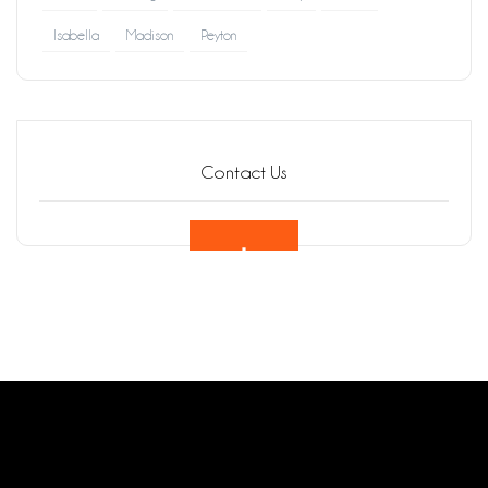
Isabella
Madison
Peyton
Contact Us