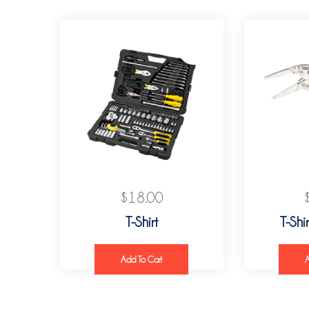
$
18.00
T-Shirt
T-Shi
Add To Cart
A