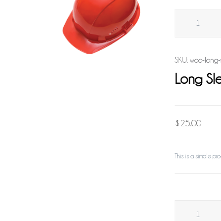
SKU:
woo-long-
Long Sl
$
25.00
This is a simple pro