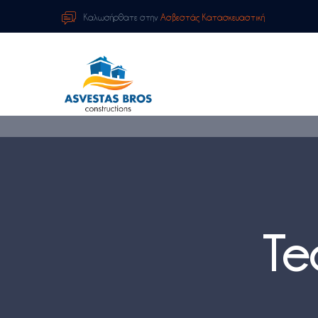
Καλωσήρθατε στην
Ασβεστάς Κατασκευαστική
Te