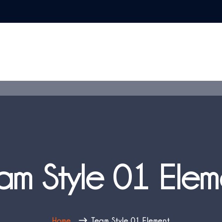
am Style 01 Elem
Home
Team Style 01 Element