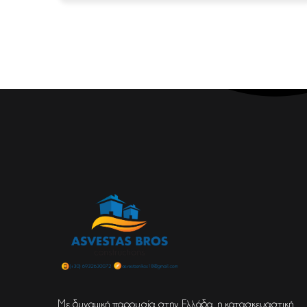
Με δυναμική παρουσία στην Ελλάδα, η κατασκευαστική