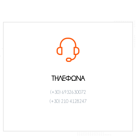
ΤΗΛΕΦΩΝΑ
(+30) 6932630072
(+30) 210 4128247